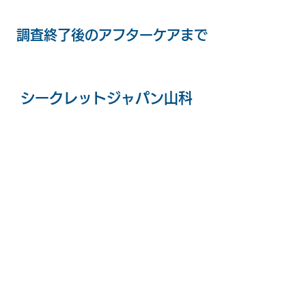
調査終了後のアフターケアまで
シークレットジャパン山科
​ 浮気不倫特捜チームは
参考価格はこちら
誠心誠意、依頼者様に
向き合います
不貞の決定的な証拠を記
載した裁判で有効に使え
る報告書を提出します